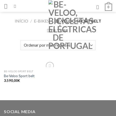
Skip
0
to
content
INÍCIO
/
E-BIKES
/
BE-VELOO SPORT BELT
FILTRAR
BE-VELOO SPORT BELT
Add to
Be-Veloo Sport belt
wishlist
3.590,00
€
SOCIAL MEDIA